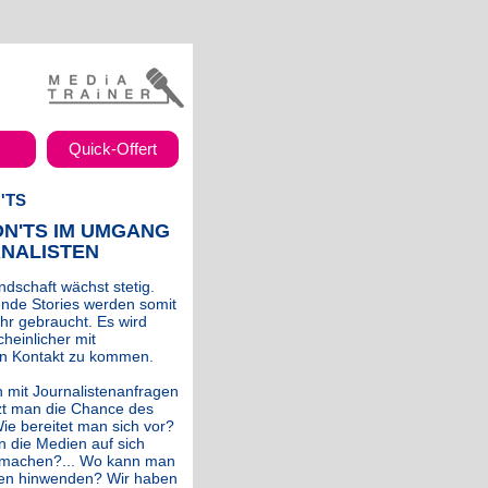
Quick-Offert
'TS
ON'TS IM UMGANG
RNALISTEN
dschaft wächst stetig.
nde Stories werden somit
r gebraucht. Es wird
heinlicher mit
 in Kontakt zu kommen.
 mit Journalistenanfragen
t man die Chance des
ie bereitet man sich vor?
 die Medien auf sich
machen?... Wo kann man
gen hinwenden? Wir haben