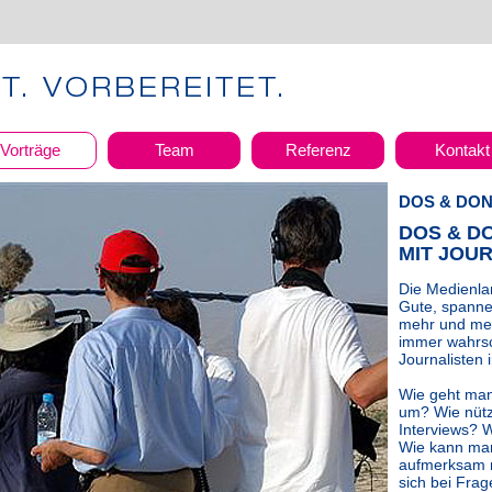
Vorträge
Team
Referenz
Kontakt
DOS & DON
DOS & D
MIT JOU
Die Medienlan
Gute, spanne
mehr und meh
immer wahrsc
Journalisten
Wie geht man
um? Wie nütz
Interviews? W
Wie kann man
aufmerksam 
sich bei Fra