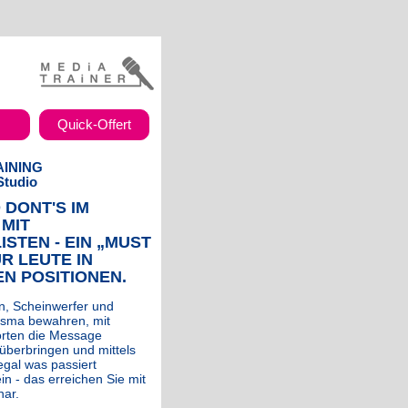
Quick-Offert
INING
Studio
 DONT'S IM
MIT
STEN - EIN „MUST
R LEUTE IN
EN POSITIONEN.
on, Scheinwerfer und
risma bewahren, mit
rten die Message
überbringen und mittels
egal was passiert
ein - das erreichen Sie mit
ar.