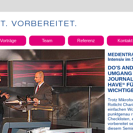
Vorträge
Team
Referenz
Kontakt
MEDIENTRA
Intensiv im 
DO'S AND
UMGANG 
JOURNALI
HAVE“ FÜ
WICHTIG
Trotz Mikrof
Rotlicht Cha
einfachen Wo
punktgenau r
Checklisten, 
vorbereitet s
diesem Semin