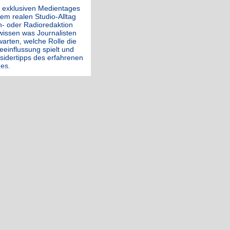
 exklusiven Medientages
dem realen Studio-Alltag
h- oder Radioredaktion
 wissen was Journalisten
arten, welche Rolle die
eeinflussung spielt und
sidertipps des erfahrenen
es.